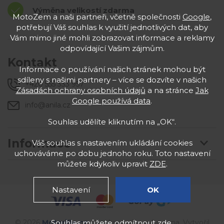
Výměna velikostí zdarma
MotoZem a naši partneři, včetně společnosti
Google
,
potřebují Váš souhlas k využití jednotlivých dat, aby
Vám mimo jiné mohli zobrazovat informace a reklamy
odpovídající Vašim zájmům.
Kontakt
Informace o používání našich stránek mohou být
sdíleny s našimi partnery – více se dozvíte v našich
+420 555 333 957
Zásadách ochrany osobních údajů
a na stránce
Jak
Google používá data
.
info@anila.cz
Souhlas udělíte kliknutím na „OK“.
Informace
Váš souhlas s nastavením ukládání cookies
uchováváme po dobu jednoho roku. Toto nastavení
můžete kdykoliv upravit
ZDE
.
Nastavení
OK
Souhlas můžete odmítnout
zde
.
© 2026
Motorifle
.cz
. Všechna práva vyhrazena. Vytvořil