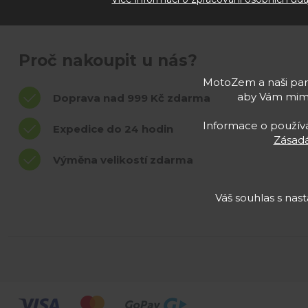
Proč nakoupit u nás?
MotoZem a naši part
aby Vám mimo
Doprava nad 999 Kč zdarma
Informace o používán
Expedice do 24 hodin
Zásadá
Výměna velikostí zdarma
Váš souhlas s na