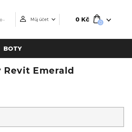
0 Kč
Můj účet
0 -
0
BOTY
 Revit Emerald