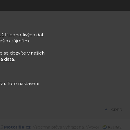
žití jednotlivých dat,
57
Vašim zájmům.
e se dozvíte v našich
á data
.
u. Toto nastavení
GDPR
26
Motorifle
.cz
. Všechna práva vyhrazena. Vytvořil
.