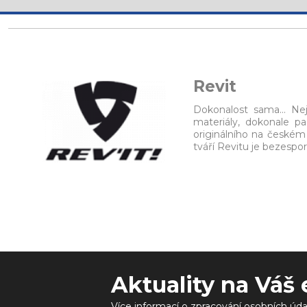
Revit
Dokonalost sama... Nej
materiály, dokonale p
originálního na českém 
tváří Revitu je bezesp
Aktuality na Váš 
Více informací o zpracování osobních úda