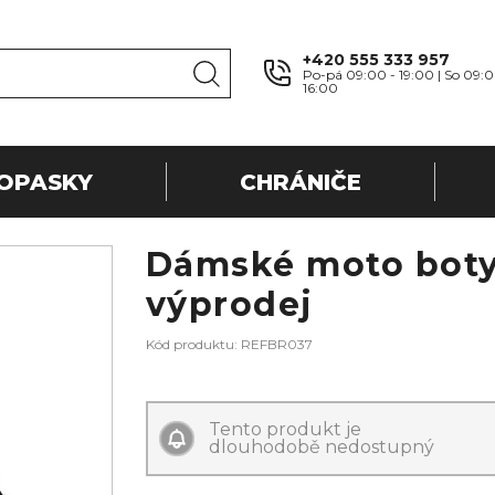
+420 555 333 957
Po-pá 09:00 - 19:00 | So 09:0
16:00
OPASKY
CHRÁNIČE
Dámské moto boty
výprodej
Kód produktu: REFBR037
Tento produkt je
dlouhodobě nedostupný