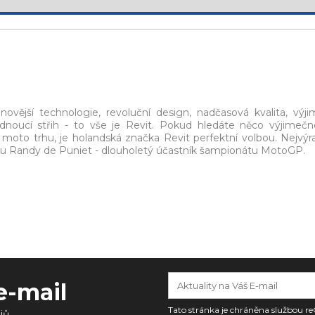
novější technologie, revoluční design, nadčasová kvalita, výj
adnoucí střih - to vše je Revit. Pokud hledáte něco výjimeč
moto trhu, je holandská značka Revit perfektní volbou. Nejvýra
oru Randy de Puniet - dlouholetý účastník šampionátu MotoGP.
e-mail
Tato stránka je chráněna službou
jů.