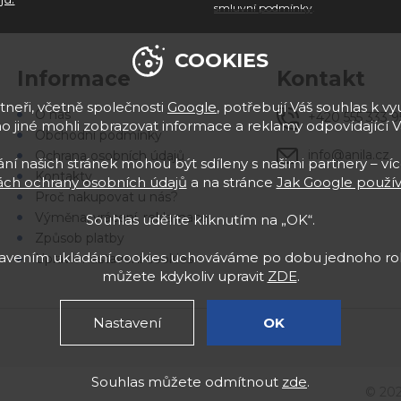
smluvní podmínky
.
COOKIES
Informace
Kontakt
neři, včetně společnosti
Google
, potřebují Váš souhlas k vyu
O nás
+420 555 333 9
 jiné mohli zobrazovat informace a reklamy odpovídající 
Obchodní podmínky
info@anila.cz
Ochrana osobních údajů
í našich stránek mohou být sdíleny s našimi partnery – víc
Kontakty
ch ochrany osobních údajů
a na stránce
Jak Google použív
Proč nakupovat u nás?
Výměna, vrácení, reklamace
Souhlas udělíte kliknutím na „OK“.
Způsob platby
stavením ukládání cookies uchováváme po dobu jednoho rok
Upravit nastavení cookies
můžete kdykoliv upravit
ZDE
.
Nastavení
OK
Souhlas můžete odmítnout
zde
.
© 20