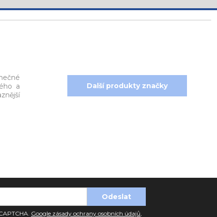
imečné
Další produkty značky
ného a
znější
 reCAPTCHA.
Google zásady ochrany osobních údajů
,