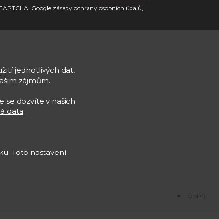
 reCAPTCHA.
Google zásady ochrany osobních údajů
,
žití jednotlivých dat,
57
Vašim zájmům.
e se dozvíte v našich
á data
.
u. Toto nastavení
GDPR