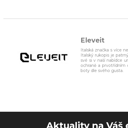
Eleveit
Italská značka s více n
Italský rukopis je pat
své si v naší nabídce u
ochraně a prvotřídním 
boty dle svého gusta.
Aktuality na Váš 