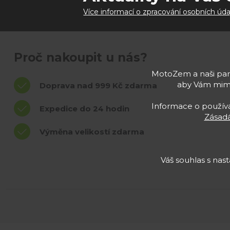
Více informací o zpracování osobních úda
Proč nakoupit u nás?
MotoZem a naši part
aby Vám mimo
Doprava nad 999 Kč zdarma
Informace o používán
Expedice do 24 hodin
Zásadá
Výměna velikostí zdarma
Váš souhlas s na