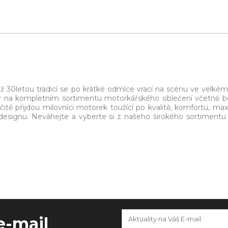
ež 30letou tradicí se po krátké odmlce vrací na scénu ve velkém 
rný na kompletním sortimentu motorkářského oblečení včetně b
rčitě přijdou milovníci motorek toužící po kvalitě, komfortu, max
designu. Neváhejte a vyberte si z našeho širokého sortiment
e-mail