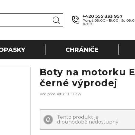
+420 555 333 957
Po-pá 09:00 - 19:00 | So 09:0
16:00
OPASKY
CHRÁNIČE
Boty na motorku 
černé výprodej
Kód produktu: EL1013W
Tento produkt je
dlouhodobě nedostupný