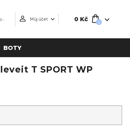
0 Kč
Můj účet
0 -
0
BOTY
Eleveit T SPORT WP