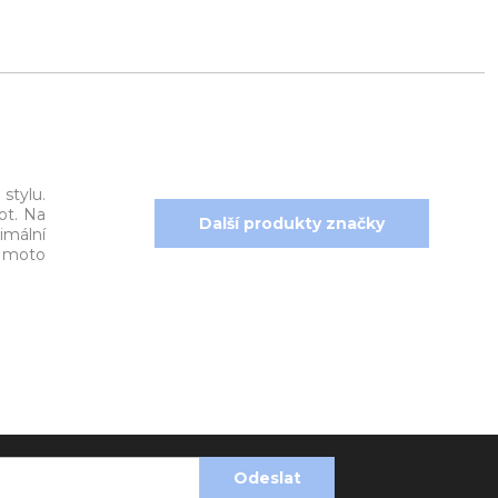
stylu.
ot. Na
Další produkty značky
imální
u moto