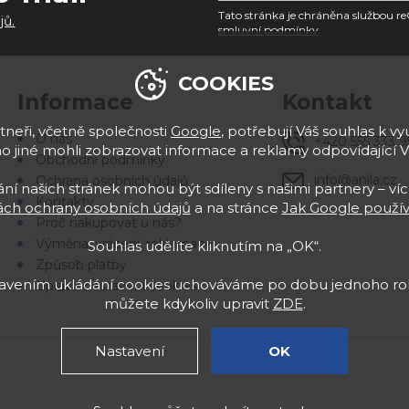
Tato stránka je chráněna službou
jů.
smluvní podmínky
.
COOKIES
Informace
Kontakt
neři, včetně společnosti
Google
, potřebují Váš souhlas k vyu
O nás
+420 555 333 9
 jiné mohli zobrazovat informace a reklamy odpovídající 
Obchodní podmínky
info@anila.cz
Ochrana osobních údajů
í našich stránek mohou být sdíleny s našimi partnery – víc
Kontakty
ch ochrany osobních údajů
a na stránce
Jak Google použív
Proč nakupovat u nás?
Výměna, vrácení, reklamace
Souhlas udělíte kliknutím na „OK“.
Způsob platby
stavením ukládání cookies uchováváme po dobu jednoho rok
Upravit nastavení cookies
můžete kdykoliv upravit
ZDE
.
Nastavení
OK