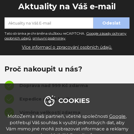
Aktuality na Váš e-mail
Tato stránka je chráněna službou reCAPTCHA.
Google zásady ochrany
osobních údajů
,
smluvní podmínky
.
Více informací o zpracování osobních údajů.
Proč nakoupit u nás?
Doprava nad 999 Kč zdarma
Expedice do 24 hodin
COOKIES
Výměna velikostí zdarma
MotoZem a naši partneři, včetně společnosti
Google
,
potřebují Váš souhlas k využití jednotlivých dat, aby
Vám mimo jiné mohli zobrazovat informace a reklamy