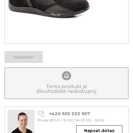
Pohled 360°
Tento produkt je
dlouhodobě nedostupný
+420 555 333 957
Po-pá 09:00 - 19:00
|
So 09:00 - 16:00
Napsat dotaz