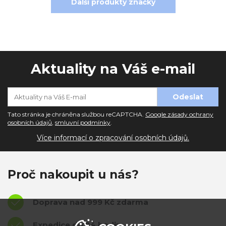
Další produkty značky
Aktuality na Váš e-mail
Tato stránka je chráněna službou reCAPTCHA.
Google zásady ochrany
osobních údajů
,
smluvní podmínky
.
Více informací o zpracování osobních údajů.
Proč nakoupit u nás?
Doprava nad 999 Kč zdarma
Expedice do 24 hodin