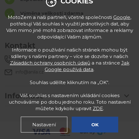
COOKIES
Výměna velikostí zdarma
MotoZem a naši partneři, včetně společnosti
Google
,
potřebují Váš souhlas k využití jednotlivých dat, aby
Vám mimo jiné mohli zobrazovat informace a reklamy
odpovídající Vašim zájmům.
Kontakt
Informace o používání našich stránek mohou být
sdíleny s našimi partnery – více se dozvíte v našich
+420 555 333 957
Zásadách ochrany osobních údajů
a na stránce
Jak
Google používá data
.
info@anila.cz
Souhlas udělíte kliknutím na „OK“.
Informace
Váš souhlas s nastavením ukládání cookies
uchováváme po dobu jednoho roku. Toto nastavení
můžete kdykoliv upravit
ZDE
.
Nastavení
OK