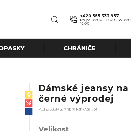
+420 555 333 957
Po-pá 09:00 - 19:00 | So 09:0
16:00
OPASKY
CHRÁNIČE
Dámské jeansy na
černé výprodej
Kód produktu: PRBRH-JP-ASH_01
Velikost