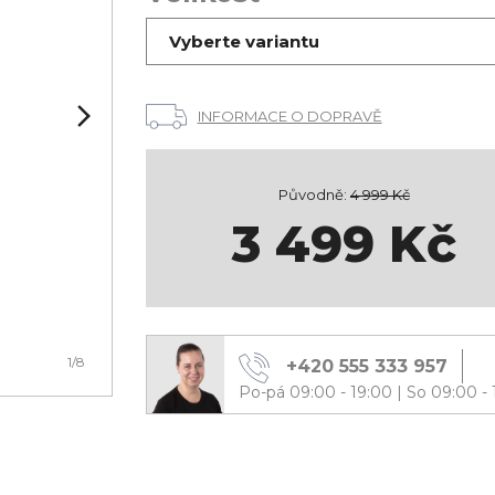
Vyberte variantu
INFORMACE O DOPRAVĚ
Původně:
4 999
Kč
3 499
Kč
1
/8
+420 555 333 957
Po-pá 09:00 - 19:00
|
So 09:00 - 