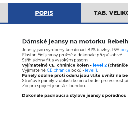
POPIS
TAB. VELIK
Dámské jeansy na motorku Rebelh
Jeansy jsou vyrobeny kombinací 81% bavlny, 16%
pol
Elastan činí jeansy pružné a dokonale přizpůsobivé.
Střih skinny fit s vysokým pasem.
Vyjímatelné CE chrániče kolen -
level 2
(chrániče
Vyjímatelné
CE chrániče
boků -
level 1
.
Panely odolné proti oděru jsou všité uvnitř na b
Strečové panely v oblasti kolen a beder pro volnost p
Zip pro spojení jeansů s bundou.
Dokonale padnoucí a stylové jeansy s pořádnou