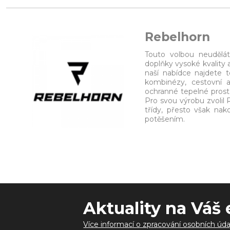
Rebelhorn
Touto volbou neudělá
doplňky vysoké kvality 
naší nabídce najdete t
kombinézy, cestovní a
ochranné tepelné prostř
Pro svou výrobu zvolil 
třídy, přesto však na
potěšením.
Aktuality na Váš 
Více informací o zpracování osobních úda