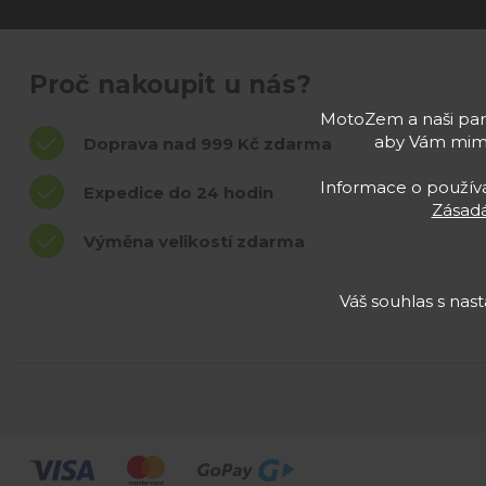
Proč nakoupit u nás?
MotoZem a naši part
aby Vám mimo
Doprava nad 999 Kč zdarma
Informace o používán
Expedice do 24 hodin
Zásadá
Výměna velikostí zdarma
Váš souhlas s na