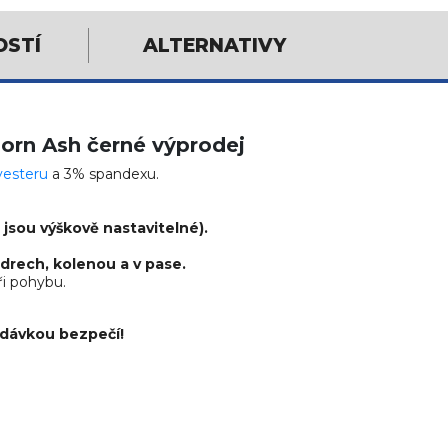
OSTÍ
ALTERNATIVY
orn Ash černé výprodej
yesteru
a 3% spandexu.
 jsou výškově nastavitelné).
edrech, kolenou a v pase.
ři pohybu.
 dávkou bezpečí!