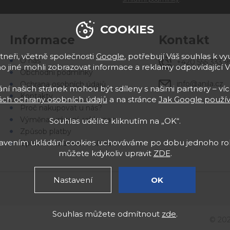
COOKIES
Informace
Kontakt
neři, včetně společnosti
Google
, potřebují Váš souhlas k vyu
O nás
+420 555 333 9
 jiné mohli zobrazovat informace a reklamy odpovídající 
Obchodní podmínky
info@anila.cz
Ochrana osobních údajů
í našich stránek mohou být sdíleny s našimi partnery – víc
Kontakty
ch ochrany osobních údajů
a na stránce
Jak Google použív
Proč nakupovat u nás?
Výměna, vrácení, reklamace
Souhlas udělíte kliknutím na „OK“.
Způsob platby
stavením ukládání cookies uchováváme po dobu jednoho rok
Upravit nastavení cookies
můžete kdykoliv upravit
ZDE
.
Nastavení
OK
Souhlas můžete odmítnout
zde
.
© 20