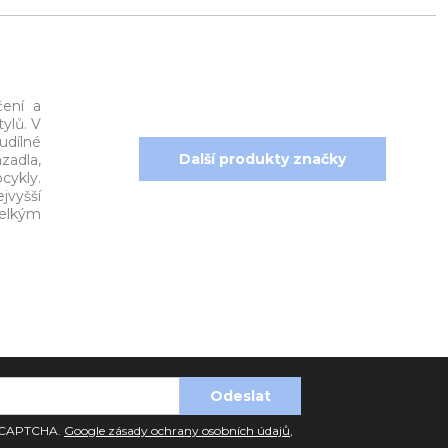
čení a
ylů. V
udílné
Další produkty značky
zadla,
cykly.
jvyšší
velkým
 reCAPTCHA.
Google zásady ochrany osobních údajů
,