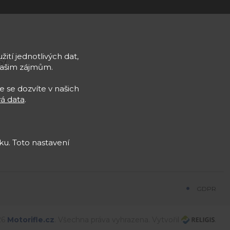
žití jednotlivých dat,
57
Vašim zájmům.
e se dozvíte v našich
á data
.
u. Toto nastavení
GDPR
26
Motorifle
.cz
. Všechna práva vyhrazena. Vytvořil
.