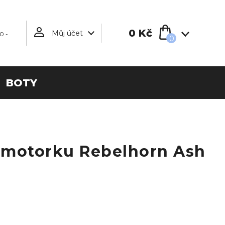
0 Kč
Můj účet
0 -
0
BOTY
 motorku Rebelhorn Ash