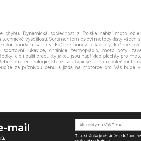
te chybu. Dynamická společnost z Polska nabízí moto oble
a technické vyspělosti. Sortimentem osloví motocyklisty všech st
extilní bundy a kalhoty, kožené bundy a kalhoty, kožené dvo
 sportovní rukavice, chrániče, termoprádlo, moto boty, zava
edky, ale i další produkty jakou jsou například plachty pro moto
Rebelhorn technologie, které jsou typické u moto oblečení té ne
koupíte za příznivou cenu a jízda na motorce pro Vás bude 
e-mail
Tato stránka je chráněna službou
jů.
smluvní podmínky
.