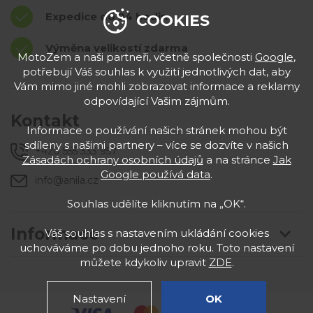
Expedice do 24 hodin
COOKIES
Výměna velikostí zdarma
MotoZem a naši partneři, včetně společnosti
Google
,
potřebují Váš souhlas k využití jednotlivých dat, aby
Vám mimo jiné mohli zobrazovat informace a reklamy
odpovídající Vašim zájmům.
Kontakt
Informace o používání našich stránek mohou být
sdíleny s našimi partnery – více se dozvíte v našich
+420 555 333 957
Zásadách ochrany osobních údajů
a na stránce
Jak
Google používá data
.
info@anila.cz
Souhlas udělíte kliknutím na „OK“.
Informace
Váš souhlas s nastavením ukládání cookies
uchováváme po dobu jednoho roku. Toto nastavení
můžete kdykoliv upravit
ZDE
.
Nastavení
OK