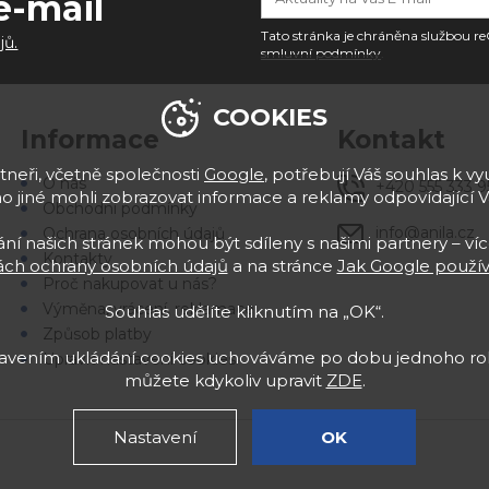
e-mail
Tato stránka je chráněna službou
jů.
smluvní podmínky
.
COOKIES
Informace
Kontakt
neři, včetně společnosti
Google
, potřebují Váš souhlas k vyu
O nás
+420 555 333 9
 jiné mohli zobrazovat informace a reklamy odpovídající 
Obchodní podmínky
info@anila.cz
Ochrana osobních údajů
í našich stránek mohou být sdíleny s našimi partnery – víc
Kontakty
ch ochrany osobních údajů
a na stránce
Jak Google použív
Proč nakupovat u nás?
Výměna, vrácení, reklamace
Souhlas udělíte kliknutím na „OK“.
Způsob platby
stavením ukládání cookies uchováváme po dobu jednoho rok
Upravit nastavení cookies
můžete kdykoliv upravit
ZDE
.
Nastavení
OK