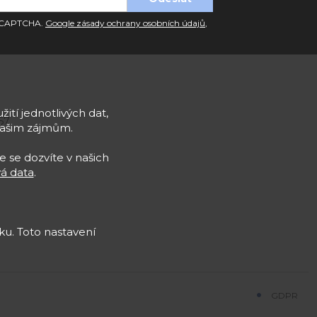
 reCAPTCHA.
Google zásady ochrany osobních údajů
,
žití jednotlivých dat,
57
Vašim zájmům.
e se dozvíte v našich
á data
.
u. Toto nastavení
GDPR