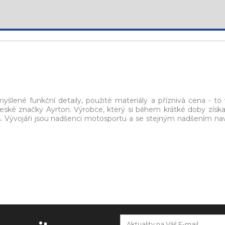
yšlené funkční detaily, použité materiály a příznivá cena - to 
ké značky Ayrton. Výrobce, který si během krátké doby získa
Vás. Vývojáři jsou nadšenci motosportu a se stejným nadšením navr