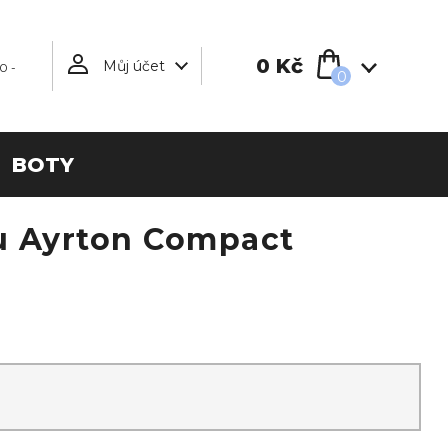
0 Kč
Můj účet
0 -
0
BOTY
u Ayrton Compact