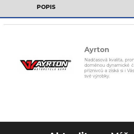
POPIS
Ayrton
Nadčasová kvalita, prom
doménou dynamické čes
příznivců a získá si i 
své výrobky.