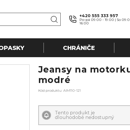
+420 555 333 957
Po-pá 09:00 - 19:00 | So 09:0
16:00
OPASKY
CHRÁNIČE
Jeansy na motork
modré
Kód produktu: AIM110-121
Tento produkt je
dlouhodobě nedostupný