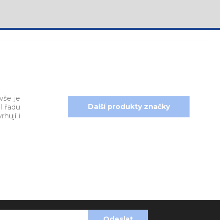
vše je
Další produkty značky
l řadu
hují i