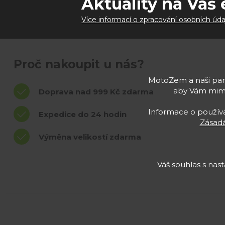
Aktuality na Váš 
Více informací o zpracování osobních úda
Proč nakoupit u nás?
MotoZem a naši part
aby Vám mimo
Doprava nad 999 Kč zdarma
Informace o používán
Expedice do 24 hodin
Zásadá
Výměna velikostí zdarma
Váš souhlas s na