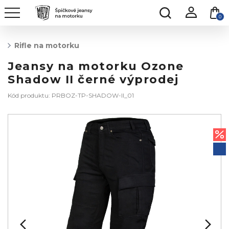
0
Rifle na motorku
Jeansy na motorku Ozone
Shadow II černé výprodej
Kód produktu: PRBOZ-TP-SHADOW-II_01