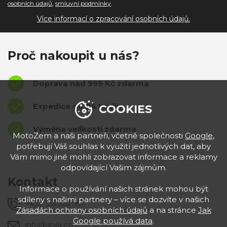
osobních údajů
,
smluvní podmínky
.
Více informací o zpracování osobních údajů.
Proč nakoupit u nás?
Doprava nad 999 Kč zdarma
Expedice do 24 hodin
COOKIES
Výměna velikostí zdarma
MotoZem a naši partneři, včetně společnosti
Google
,
potřebují Váš souhlas k využití jednotlivých dat, aby
Vám mimo jiné mohli zobrazovat informace a reklamy
odpovídající Vašim zájmům.
Kontakt
Informace o používání našich stránek mohou být
sdíleny s našimi partnery – více se dozvíte v našich
+420 555 333 957
Zásadách ochrany osobních údajů
a na stránce
Jak
Google používá data
.
info@anila.cz