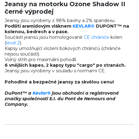
Jeansy na motorku Ozone Shadow II
černé výprodej
Jeansy jsou vyrobeny z 98% bavlny a 2% spandexu.
Podšití aramidovým vláknem
KEVLAR®
DUPONT™ na
kolenou, bedrech a v pase.
Součástí jeansů jsou homologované
CE chrániče
kolen
(
level 2
).
Kapsy umožňující vložení bokových chráničů (chrániče
nejsou součástí).
Volný střih pro maximální pohodlí.
6 vnějších kapes, 2 kapsy typu "cargo" po stranách.
Jeansy jsou vyrobeny v souladu s normami CE.
Pohodlné a bezpečné jeansy za skvělou cenu!
DuPont™ a
Kevlar®
jsou obchodní a registrované
značky společnosti E.I. du Pont de Nemours and
Company.