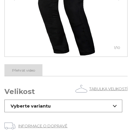
1
/10
Přehrát video
TABULKA VELIKOSTÍ
Velikost
Vyberte variantu
INFORMACE O DOPRAVĚ