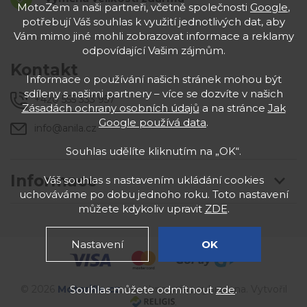
MotoZem a naši partneři, včetně společnosti
Google
,
potřebují Váš souhlas k využití jednotlivých dat, aby
Vám mimo jiné mohli zobrazovat informace a reklamy
odpovídající Vašim zájmům.
Kontakt
Informace o používání našich stránek mohou být
sdíleny s našimi partnery – více se dozvíte v našich
+420 555 333 957
Zásadách ochrany osobních údajů
a na stránce
Jak
Google používá data
.
info@anila.cz
Souhlas udělíte kliknutím na „OK“.
Informace
Váš souhlas s nastavením ukládání cookies
uchováváme po dobu jednoho roku. Toto nastavení
můžete kdykoliv upravit
ZDE
.
Nastavení
OK
Souhlas můžete odmítnout
zde
.
© 2026
Motorifle
.cz
. Všechna práva vyhrazena. Vytvořil
.