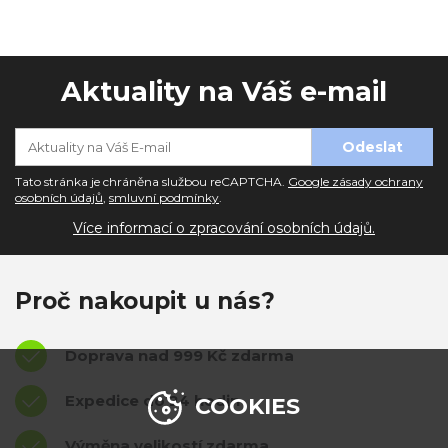
Aktuality na Váš e-mail
Tato stránka je chráněna službou reCAPTCHA.
Google zásady ochrany
osobních údajů
,
smluvní podmínky
.
Více informací o zpracování osobních údajů.
Proč nakoupit u nás?
Doprava nad 999 Kč zdarma
Expedice do 24 hodin
COOKIES
Výměna velikostí zdarma