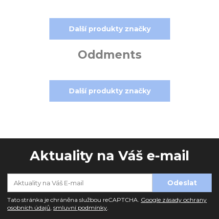
Další produkty značky
Oddments
Další produkty značky
Aktuality na Váš e-mail
Tato stránka je chráněna službou reCAPTCHA.
Google zásady ochrany
osobních údajů
,
smluvní podmínky
.