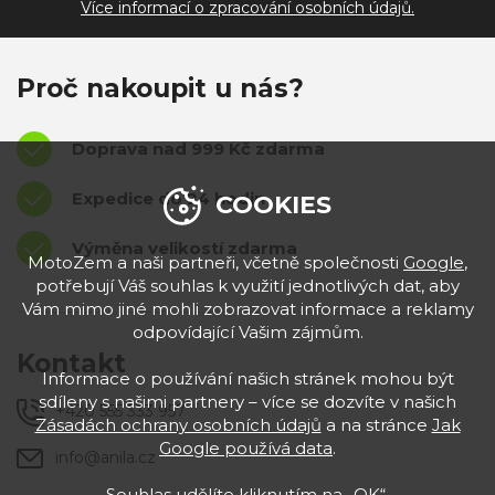
Více informací o zpracování osobních údajů.
Proč nakoupit u nás?
Doprava nad 999 Kč zdarma
Expedice do 24 hodin
COOKIES
Výměna velikostí zdarma
MotoZem a naši partneři, včetně společnosti
Google
,
potřebují Váš souhlas k využití jednotlivých dat, aby
Vám mimo jiné mohli zobrazovat informace a reklamy
odpovídající Vašim zájmům.
Kontakt
Informace o používání našich stránek mohou být
sdíleny s našimi partnery – více se dozvíte v našich
+420 555 333 957
Zásadách ochrany osobních údajů
a na stránce
Jak
Google používá data
.
info@anila.cz
Souhlas udělíte kliknutím na „OK“.