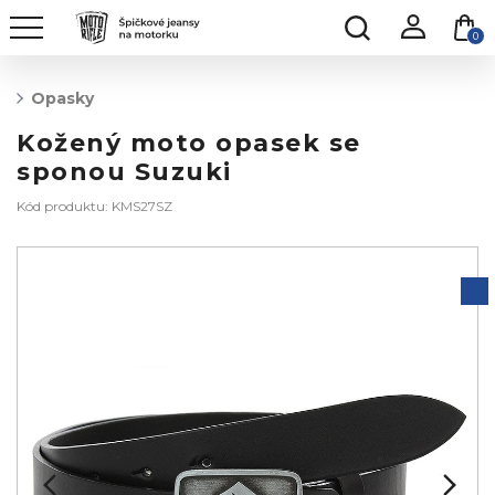
0
Opasky
Kožený moto opasek se
sponou Suzuki
Kód produktu: KMS27SZ