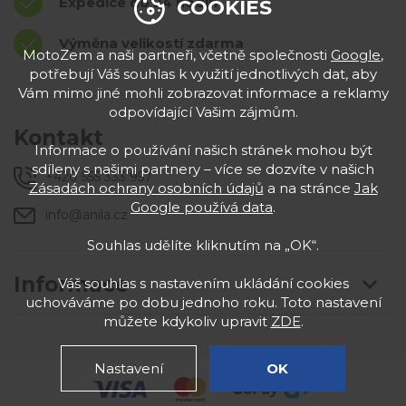
Expedice do 24 hodin
COOKIES
Výměna velikostí zdarma
MotoZem a naši partneři, včetně společnosti
Google
,
potřebují Váš souhlas k využití jednotlivých dat, aby
Vám mimo jiné mohli zobrazovat informace a reklamy
odpovídající Vašim zájmům.
Kontakt
Informace o používání našich stránek mohou být
sdíleny s našimi partnery – více se dozvíte v našich
+420 555 333 957
Zásadách ochrany osobních údajů
a na stránce
Jak
Google používá data
.
info@anila.cz
Souhlas udělíte kliknutím na „OK“.
Informace
Váš souhlas s nastavením ukládání cookies
uchováváme po dobu jednoho roku. Toto nastavení
můžete kdykoliv upravit
ZDE
.
Nastavení
OK