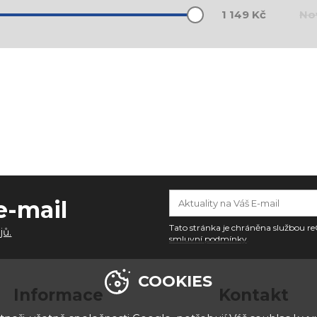
No
1 149
Kč
e-mail
Tato stránka je chráněna službou
jů.
smluvní podmínky
.
COOKIES
Informace
Kontakt