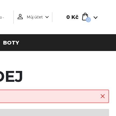
0 Kč
Můj účet
0 -
0
BOTY
DEJ