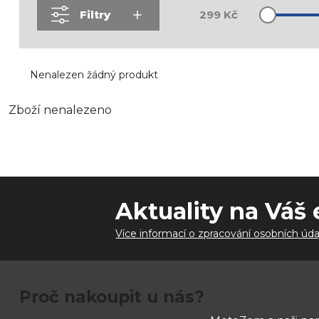
Filtry
299
Kč
Nenalezen žádný produkt
Zboží nenalezeno
Aktuality na Váš 
Více informací o zpracování osobních úda
Proč nakoupit u nás?