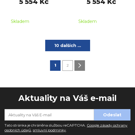
5 554 Kč
5 554 Kč
Skladem
Skladem
10 dalších ...
1
2
Aktuality na Váš e-mail
Tato stránka je chráněna službou reCAPTCHA.
Google zásady ochrany
osobních údajů
,
smluvní podmínky
.