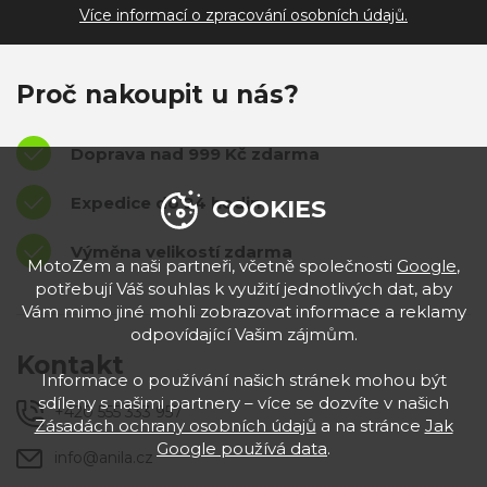
Více informací o zpracování osobních údajů.
Proč nakoupit u nás?
Doprava nad 999 Kč zdarma
Expedice do 24 hodin
COOKIES
Výměna velikostí zdarma
MotoZem a naši partneři, včetně společnosti
Google
,
potřebují Váš souhlas k využití jednotlivých dat, aby
Vám mimo jiné mohli zobrazovat informace a reklamy
odpovídající Vašim zájmům.
Kontakt
Informace o používání našich stránek mohou být
sdíleny s našimi partnery – více se dozvíte v našich
+420 555 333 957
Zásadách ochrany osobních údajů
a na stránce
Jak
Google používá data
.
info@anila.cz