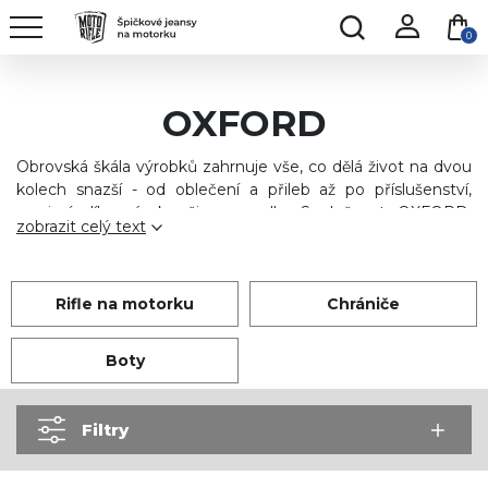
0
OXFORD
Obrovská škála výrobků zahrnuje vše, co dělá život na dvou
kolech snazší - od oblečení a přileb až po příslušenství,
servisní díly, zámky či zavazadla. Společnost OXFORD,
zobrazit celý text
založená v roce 1973, je nyní jedním z předních světových
dodavatelů výrobků pro dvoukolový průmysl. Ze své
základny v Oxfordshire distribuje přibližně 100 partnerům po
celém světě a má svou dceřinou společnost v Jacksonville.
Rifle na motorku
Chrániče
Boty
Filtry