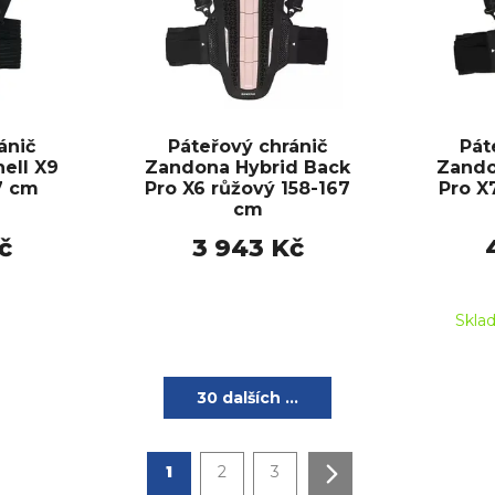
ánič
Páteřový chránič
Pát
ell X9
Zandona Hybrid Back
Zando
7 cm
Pro X6 růžový 158-167
Pro X7
cm
č
3 943 Kč
Skla
30 dalších ...
1
2
3