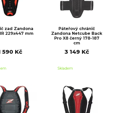
ič zad Zandona
Páteřový chránič
IR 229x447 mm
Zandona Netcube Back
Pro X8 černý 178-187
cm
1 590 Kč
3 149 Kč
dem
Skladem