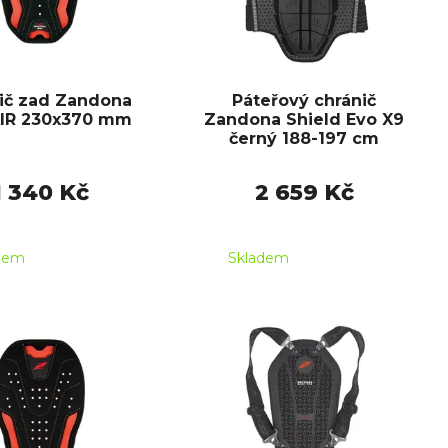
ič zad Zandona
Páteřový chránič
IR 230x370 mm
Zandona Shield Evo X9
černý 188-197 cm
1 340 Kč
2 659 Kč
dem
Skladem