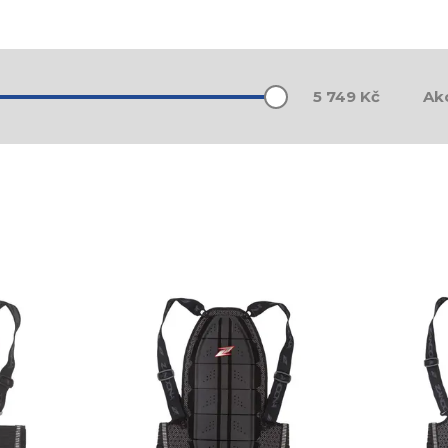
Ak
5 749
Kč