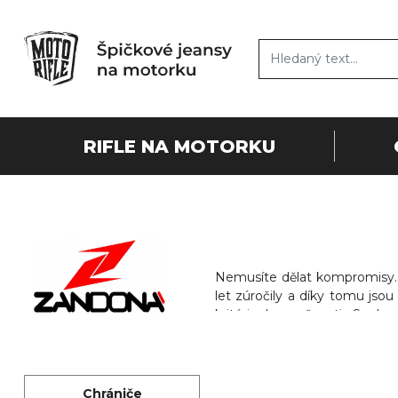
RIFLE NA MOTORKU
Nemusíte dělat kompromisy. U
let zúročily a díky tomu jsou
kritéria bezpečnosti. Spolu
společnost Zandona podněte
Chrániče