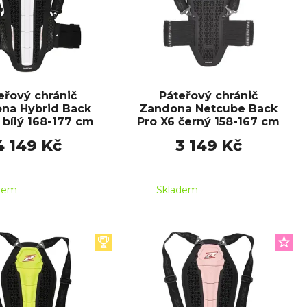
eřový chránič
Páteřový chránič
na Hybrid Back
Zandona Netcube Back
 bílý 168-177 cm
Pro X6 černý 158-167 cm
4 149 Kč
3 149 Kč
dem
Skladem