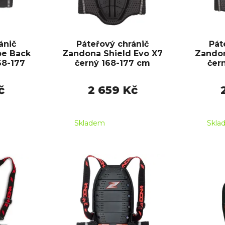
ánič
Páteřový chránič
Pát
be Back
Zandona Shield Evo X7
Zandon
68-177
černý 168-177 cm
čer
č
2 659 Kč
Skladem
Skla