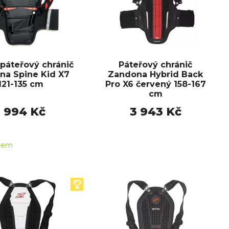
páteřový chránič
Páteřový chránič
na Spine Kid X7
Zandona Hybrid Back
121-135 cm
Pro X6 červený 158-167
cm
1 994 Kč
3 943 Kč
dem