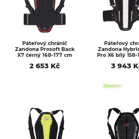
Páteřový chránič
Páteřový chr
Zandona Prosoft Back
Zandona Hybri
X7 černý 168-177 cm
Pro X6 bílý 158
2 653 Kč
3 943 K
Skladem