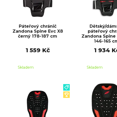
Páteřový chránič
Dětský/dám
Zandona Spine Evc X8
páteřový chr
černý 178-187 cm
Zandona Spine 
146-165 c
1 559 Kč
1 934 K
Skladem
Skladem