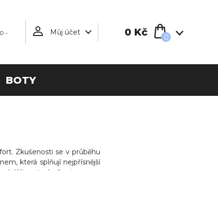
0 Kč
Můj účet
0 -
0
BOTY
fort. Zkušenosti se v průběhu
em, která splňují nejpřísnější
modeláři a techniky jsou pro
vývoji.