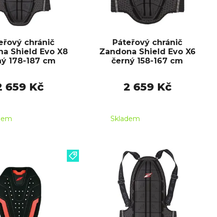
eřový chránič
Páteřový chránič
a Shield Evo X8
Zandona Shield Evo X6
ný 178-187 cm
černý 158-167 cm
2 659 Kč
2 659 Kč
dem
Skladem