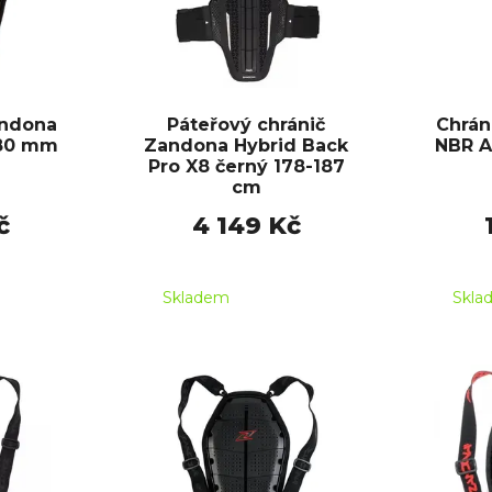
andona
Páteřový chránič
Chrán
380 mm
Zandona Hybrid Back
NBR A
Pro X8 černý 178-187
cm
č
4 149 Kč
Skladem
Skla