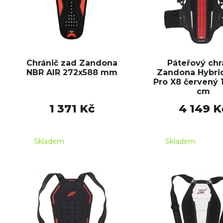
Chránič zad Zandona
Páteřový chr
NBR AIR 272x588 mm
Zandona Hybri
Pro X8 červený 
cm
1 371 Kč
4 149 K
Skladem
Skladem