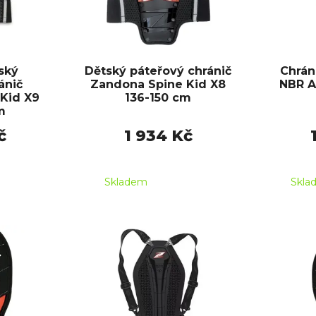
ský
Dětský páteřový chránič
Chrán
ánič
Zandona Spine Kid X8
NBR A
Kid X9
136-150 cm
m
č
1 934 Kč
Skladem
Skla