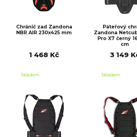
Chránič zad Zandona
Páteřový chr
NBR AIR 230x425 mm
Zandona Netcu
Pro X7 černý 1
cm
1 468 Kč
3 149 K
Skladem
Skladem