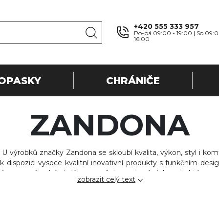
+420 555 333 957
Po-pá 09:00 - 19:00 | So 09:0
16:00
OPASKY
CHRÁNIČE
ZANDONA
 výrobků značky Zandona se skloubí kvalita, výkon, styl i kom
 k dispozici vysoce kvalitní inovativní produkty s funkčním design
práce se závodními týmy a piloty, externími konstruktéry, 
zobrazit celý text
m k dalším technologickým krokům a neustálému technickému 