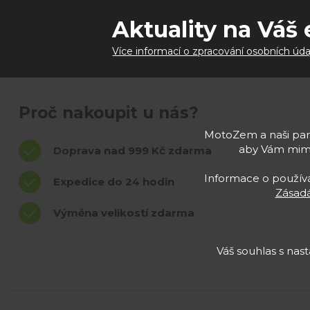
Aktuality na Váš 
Více informací o zpracování osobních úda
Proč nakoupit u nás?
MotoZem a naši part
aby Vám mimo
Doprava nad 999 Kč zdarma
Informace o používán
Expedice do 24 hodin
Zásadá
Výměna velikostí zdarma
Váš souhlas s na