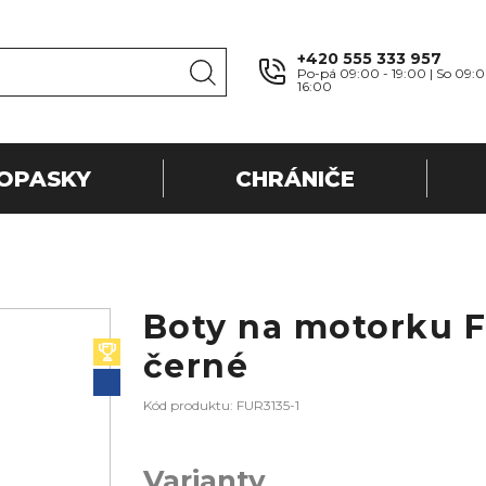
+420 555 333 957
Po-pá 09:00 - 19:00 | So 09:0
16:00
OPASKY
CHRÁNIČE
Boty na motorku 
černé
Kód produktu: FUR3135-1
Varianty