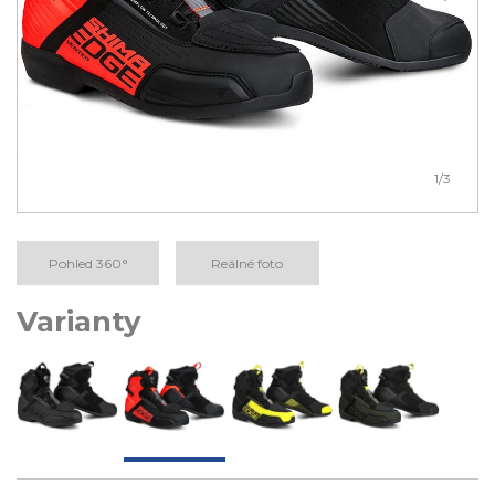
1
/3
Pohled 360°
Reálné foto
Varianty