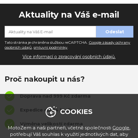
Aktuality na Váš e-mail
Tato stránka je chráněna službou reCAPTCHA.
Google zásady ochrany
osobních údajů
,
smluvní podmínky
.
Více informací o zpracování osobních údajů.
Proč nakoupit u nás?
Doprava nad 999 Kč zdarma
Expedice do 24 hodin
COOKIES
Výměna velikostí zdarma
MotoZem a naši partneři, včetně společnosti
Google
,
potřebují Váš souhlas k využití jednotlivých dat, aby