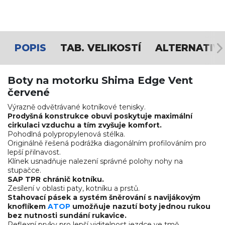
POPIS
TAB. VELIKOSTÍ
ALTERNATIV
Boty na motorku Shima Edge Vent
červené
Výrazně odvětrávané kotníkové tenisky.
Prodyšná konstrukce obuvi poskytuje maximální
cirkulaci vzduchu a tím zvyšuje komfort.
Pohodlná polypropylenová stélka.
Originálně řešená podrážka diagonálním profilováním pro
lepší přilnavost.
Klínek usnadňuje nalezení správné polohy nohy na
stupačce.
SAP TPR chránič kotníku.
Zesílení v oblasti paty, kotníku a prstů.
Stahovací pásek a systém šněrování s navijákovým
knoflíkem
ATOP
umožňuje nazutí boty jednou rukou
bez nutnosti sundání rukavice.
Reflexní prvky pro lepší viditelnost jezdce ve tmě.