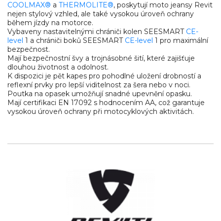
COOLMAX®
a
THERMOLITE®
, poskytují moto jeansy Revit
nejen stylový vzhled, ale také vysokou úroveň ochrany
během jízdy na motorce.
Vybaveny nastavitelnými chrániči kolen SEESMART
CE-
level
1 a chrániči boků SEESMART
CE-level
1 pro maximální
bezpečnost.
Mají bezpečnostní švy a trojnásobné šití, které zajišťuje
dlouhou životnost a odolnost.
K dispozici je pět kapes pro pohodlné uložení drobností a
reflexní prvky pro lepší viditelnost za šera nebo v noci.
Poutka na opasek umožňují snadné upevnění opasku.
Mají certifikaci EN 17092 s hodnocením AA, což garantuje
vysokou úroveň ochrany při motocyklových aktivitách.