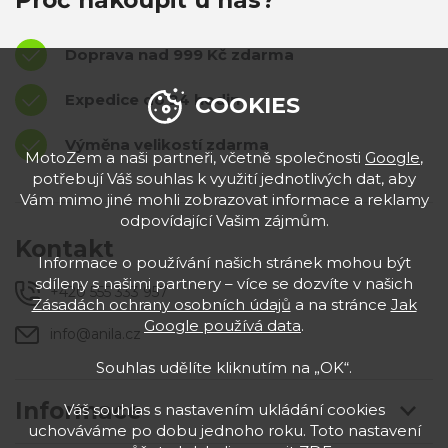
Proč nakoupit u nás?
Doprava nad 999 Kč zdarma
Expedice do 24 hodin
COOKIES
Výměna velikostí zdarma
MotoZem a naši partneři, včetně společnosti
Google
,
potřebují Váš souhlas k využití jednotlivých dat, aby
Vám mimo jiné mohli zobrazovat informace a reklamy
odpovídající Vašim zájmům.
Kontakt
Informace o používání našich stránek mohou být
sdíleny s našimi partnery – více se dozvíte v našich
+420 555 333 957
Zásadách ochrany osobních údajů
a na stránce
Jak
Google používá data
.
info@anila.cz
Souhlas udělíte kliknutím na „OK“.
Informace
Váš souhlas s nastavením ukládání cookies
uchováváme po dobu jednoho roku. Toto nastavení