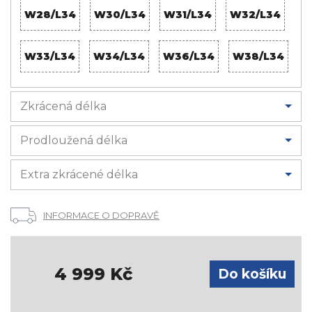
W28/L34
W30/L34
W31/L34
W32/L34
W33/L34
W34/L34
W36/L34
W38/L34
Zkrácená délka
Prodloužená délka
Extra zkrácené délka
INFORMACE O DOPRAVĚ
4 999
Kč