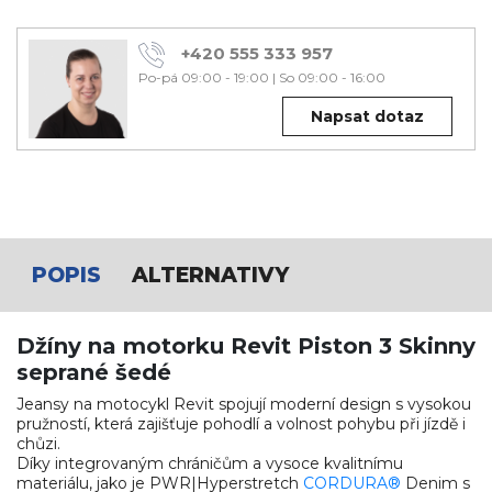
+420 555 333 957
Po-pá 09:00 - 19:00
|
So 09:00 - 16:00
Napsat dotaz
POPIS
ALTERNATIVY
Džíny na motorku Revit Piston 3 Skinny
seprané šedé
Jeansy na motocykl Revit spojují moderní design s vysokou
pružností, která zajišťuje pohodlí a volnost pohybu při jízdě i
chůzi.
Díky integrovaným chráničům a vysoce kvalitnímu
materiálu, jako je PWR|Hyperstretch
CORDURA®
Denim s