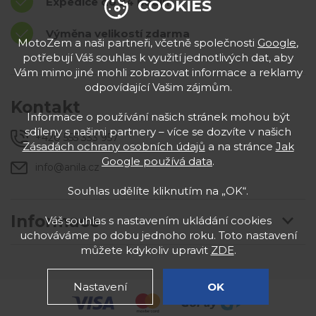
Expedice do 24 hodin
COOKIES
Výměna velikostí zdarma
MotoZem a naši partneři, včetně společnosti
Google
,
potřebují Váš souhlas k využití jednotlivých dat, aby
Vám mimo jiné mohli zobrazovat informace a reklamy
odpovídající Vašim zájmům.
Kontakt
Informace o používání našich stránek mohou být
sdíleny s našimi partnery – více se dozvíte v našich
+420 555 333 957
Zásadách ochrany osobních údajů
a na stránce
Jak
Google používá data
.
info@anila.cz
Souhlas udělíte kliknutím na „OK“.
Informace
Váš souhlas s nastavením ukládání cookies
uchováváme po dobu jednoho roku. Toto nastavení
můžete kdykoliv upravit
ZDE
.
Nastavení
OK