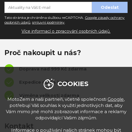
Tato stránka je chráněna službou reCAPTCHA.
Google zásady ochrany
osobních údajů
,
smluvní podmínky
.
Více informací o zpracování osobních údajů.
Proč nakoupit u nás?
Doprava nad 999 Kč zdarma
Expedice do 24 hodin
COOKIES
Výměna velikostí zdarma
MotoZem a naši partneři, včetně společnosti
Google
,
potřebují Váš souhlas k využití jednotlivých dat, aby
Vám mimo jiné mohli zobrazovat informace a reklamy
odpovídající Vašim zájmům.
Kontakt
Informace o používání našich stránek mohou být