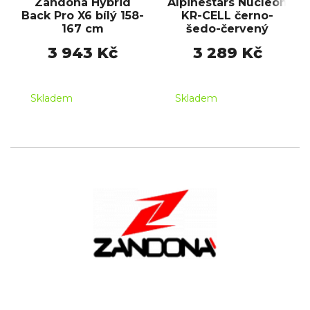
Zandona Hybrid
Alpinestars Nucleon
Back Pro X6 bílý 158-
KR-CELL černo-
167 cm
šedo-červený
3 943 Kč
3 289 Kč
Skladem
Skladem