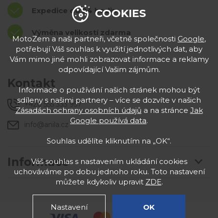
Expedice do 24 hodin
COOKIES
Výměna velikostí zdarma
MotoZem a naši partneři, včetně společnosti
Google
,
potřebují Váš souhlas k využití jednotlivých dat, aby
Vám mimo jiné mohli zobrazovat informace a reklamy
odpovídající Vašim zájmům.
Kontakt
Informace o používání našich stránek mohou být
sdíleny s našimi partnery – více se dozvíte v našich
+420 555 333 957
Zásadách ochrany osobních údajů
a na stránce
Jak
Google používá data
.
info@anila.cz
Souhlas udělíte kliknutím na „OK“.
Informace
Váš souhlas s nastavením ukládání cookies
uchováváme po dobu jednoho roku. Toto nastavení
můžete kdykoliv upravit
ZDE
.
Nastavení
OK