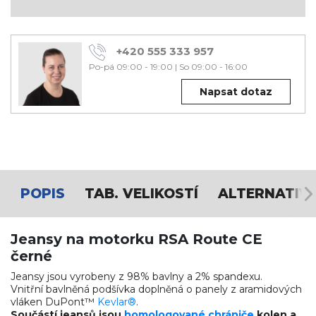
+420 555 333 957
Po-pá 09:00 - 19:00
|
So 09:00 - 16:00
Napsat dotaz
POPIS
TAB. VELIKOSTÍ
ALTERNATIV
Jeansy na motorku RSA Route CE
černé
Jeansy jsou vyrobeny z 98% bavlny a 2% spandexu.
Vnitřní bavlněná podšívka doplněná o panely z aramidových
vláken DuPont™
Kevlar®
.
Součástí jeansů jsou
homologované chrániče
kolen a