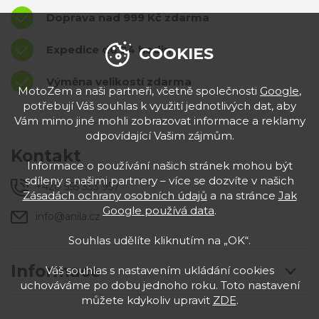
Doprava nad 999 Kč zdarma
Expedice do 24 hodin
COOKIES
Výměna velikostí zdarma
MotoZem a naši partneři, včetně společnosti
Google
,
potřebují Váš souhlas k využití jednotlivých dat, aby
Vám mimo jiné mohli zobrazovat informace a reklamy
odpovídající Vašim zájmům.
Kontakt
Informace o používání našich stránek mohou být
sdíleny s našimi partnery – více se dozvíte v našich
+420 555 333 957
Zásadách ochrany osobních údajů
a na stránce
Jak
Google používá data
.
info@anila.cz
Souhlas udělíte kliknutím na „OK“.
Informace
Váš souhlas s nastavením ukládání cookies
uchováváme po dobu jednoho roku. Toto nastavení
můžete kdykoliv upravit
ZDE
.