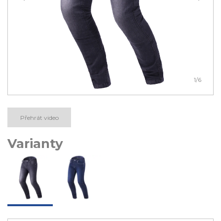
1
/6
Přehrát video
Varianty