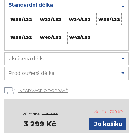
Standardní délka
W30/L32
W32/L32
W34/L32
W36/L32
W38/L32
W40/L32
W42/L32
Zkrácená délka
Prodloužená délka
INFORMACE O DOPRAVĚ
Ušetříte:
700
Kč
Původně:
3 999
Kč
3 299
Kč